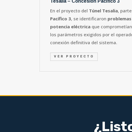
Tesalia – Concesión Pacífico 3
En el proyecto del
Túnel Tesalia
, part
Pacífico 3
, se identificaron
problemas 
potencia eléctrica
que comprometían 
los parámetros exigidos por el operado
conexión definitiva del sistema.
VER PROYECTO
¿List