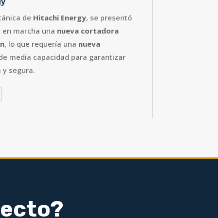
gy
cánica de
Hitachi Energy
, se presentó
r en marcha una
nueva cortadora
ón
, lo que requería una
nueva
de media capacidad para garantizar
 y segura.
yecto?